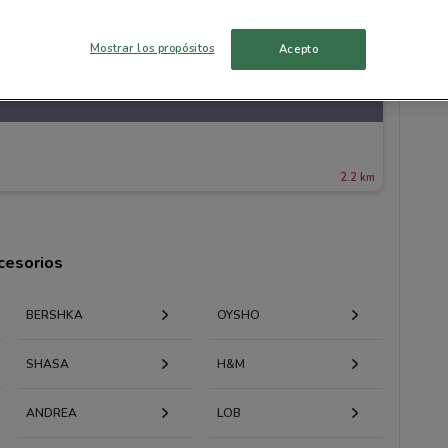
Mostrar los propósitos
Acepto
2.2 km
cesorios
BERSHKA
OYSHO
SHASA
H&M
ANDREA
LOB