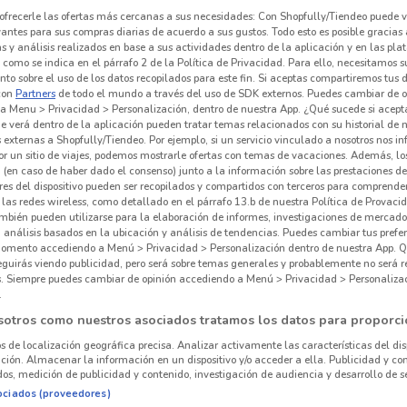
ofrecerle las ofertas más cercanas a sus necesidades: Con Shopfully/Tiendeo puede v
vantes para sus compras diarias de acuerdo a sus gustos. Todo esto es posible gracias 
 y análisis realizados en base a sus actividades dentro de la aplicación y en las pl
como se indica en el párrafo 2 de la Política de Privacidad. Para ello, necesitamos s
to sobre el uso de los datos recopilados para este fin. Si aceptas compartiremos tus 
con
Partners
de todo el mundo a través del uso de SDK externos. Puedes cambiar de o
a Menu > Privacidad > Personalización, dentro de nuestra App. ¿Qué sucede si acept
e verá dentro de la aplicación pueden tratar temas relacionados con su historial de
externas a Shopfully/Tiendeo. Por ejemplo, si un servicio vinculado a nosotros nos i
r un sitio de viajes, podemos mostrarle ofertas con temas de vacaciones. Además, lo
 (en caso de haber dado el consenso) junto a la información sobre las prestaciones de 
res del dispositivo pueden ser recopilados y compartidos con terceros para comprende
 las redes wireless, como detallado en el párrafo 13.b de nuestra Política de Provac
mbién pueden utilizarse para la elaboración de informes, investigaciones de mercado,
, análisis basados en la ubicación y análisis de tendencias. Puedes cambiar tus prefe
omento accediendo a Menú > Privacidad > Personalización dentro de nuestra App. Q
eguirás viendo publicidad, pero será sobre temas generales y probablemente no será r
es. Siempre puedes cambiar de opinión accediendo a Menú > Privacidad > Personaliza
.
sotros como nuestros asociados tratamos los datos para proporci
os de localización geográfica precisa. Analizar activamente las características del dis
ación. Almacenar la información en un dispositivo y/o acceder a ella. Publicidad y co
os, medición de publicidad y contenido, investigación de audiencia y desarrollo de se
ociados (proveedores)