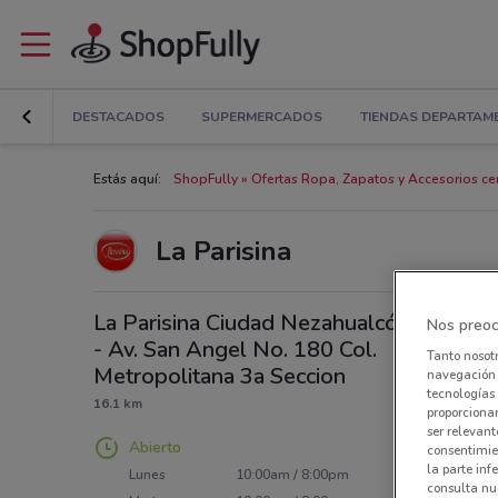
DESTACADOS
SUPERMERCADOS
TIENDAS DEPARTAM
Estás aquí:
ShopFully
Ofertas Ropa, Zapatos y Accesorios cer
La Parisina
La Parisina Ciudad Nezahualcóyotl
Nos preoc
- Av. San Angel No. 180 Col.
Tanto nosot
Metropolitana 3a Seccion
navegación o
tecnologías 
16.1 km
proporcionar
ser relevant
Abierto
consentimie
la parte inf
Lunes
10:00am / 8:00pm
consulta nue