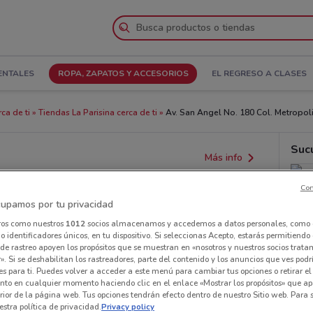
ENTALES
ROPA, ZAPATOS Y ACCESORIOS
EL REGRESO A CLASES
ca de ti
Tiendas La Parisina cerca de ti
Av. San Angel No. 180 Col. Metropoli
Suc
Más info
Con
upamos por tu privacidad
ros como nuestros
1012
socios almacenamos y accedemos a datos personales, como 
 identificadores únicos, en tu dispositivo. Si seleccionas Acepto, estarás permitiendo
de rastreo apoyen los propósitos que se muestran en «nosotros y nuestros socios trat
». Si se deshabilitan los rastreadores, parte del contenido y los anuncios que ves podr
es para ti. Puedes volver a acceder a este menú para cambiar tus opciones o retirar el
nto en cualquier momento haciendo clic en el enlace «Mostrar los propósitos» que ap
erior de la página web. Tus opciones tendrán efecto dentro de nuestro Sitio web. Para
stra política de privacidad.
Privacy policy