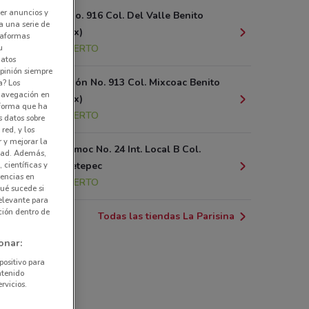
er anuncios y
Parroquia No. 916 Col. Del Valle Benito
a una serie de
Juárez (cdmx)
ataformas
u
2.4 km
ABIERTO
datos
pinión siempre
Av. Revolución No. 913 Col. Mixcoac Benito
a? Los
 navegación en
Juárez (cdmx)
nforma que ha
2.6 km
ABIERTO
s datos sobre
red, y los
r y mejorar la
Av. Cuauhtemoc No. 24 Int. Local B Col.
idad. Además,
 científicas y
Centro Ometepec
rencias en
4.2 km
ABIERTO
ué sucede si
elevante para
ción dentro de
Todas las tiendas La Parisina
onar:
positivo para
ntenido
rvicios.