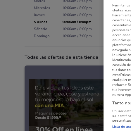
Martes
10:00am / 8:00pm
Permítanos 
Miércoles
10:00am / 8:00pm
ofertas rele
Jueves
10:00am / 8:00pm
herramientas
conectadas, 
Viernes
10:00am / 8:00pm
consentimien
Sábado
10:00am / 8:00pm
personales 
accediendo 
Domingo
10:00am / 7:00pm
anuncios qu
plataformas 
navegado po
la ubicación
Todas las ofertas de esta tienda
identificado
conexión de
tus datos ta
estadísticas
cualquier m
rechazas: S
tus interes
nuestra App
Tanto no
Utilizar dat
su identific
personalizad
Lista de as