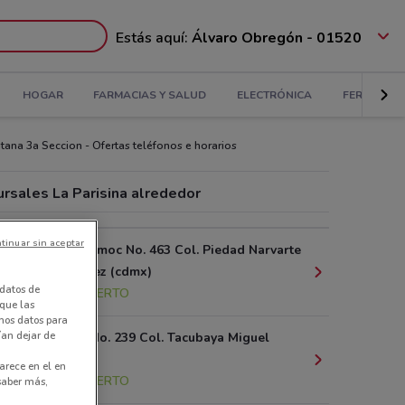
Estás aquí:
Álvaro Obregón - 01520
HOGAR
FARMACIAS Y SALUD
ELECTRÓNICA
FERRETERÍ
tana 3a Seccion - Ofertas teléfonos e horarios
ursales La Parisina alrededor
tinuar sin aceptar
Av. Cuauhtemoc No. 463 Col. Piedad Narvarte
Benito Juárez (cdmx)
datos de
2.2 km
ABIERTO
 que las
amos datos para
ían dejar de
Av. Jalisco No. 239 Col. Tacubaya Miguel
Hidalgo
arece en el en
2.2 km
ABIERTO
 saber más,