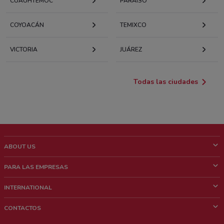
CUAUHTÉMOC
PARAÍSO
COYOACÁN
TEMIXCO
VICTORIA
JUÁREZ
Todas las ciudades
ABOUT US
¿Que es ShopFully?
PARA LAS EMPRESAS
¿Quiénes Somos?
¿Qué Hacemos?
INTERNATIONAL
News & Media
Contacto comercial
Italy
CONTACTOS
Trabaja con nosotros
Brazil