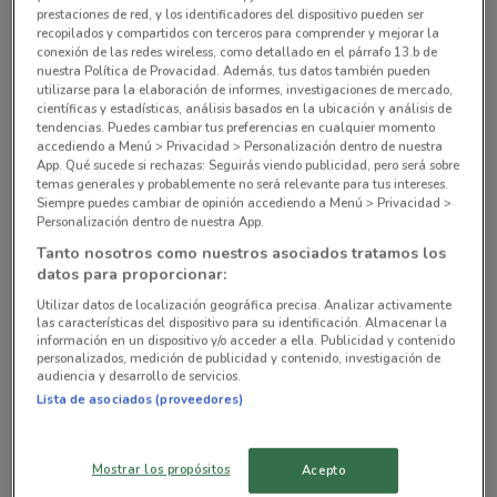
prestaciones de red, y los identificadores del dispositivo pueden ser
recopilados y compartidos con terceros para comprender y mejorar la
Av. Coyoacán 425 Benito Juárez
conexión de las redes wireless, como detallado en el párrafo 13.b de
481 m
CERRADO
nuestra Política de Provacidad. Además, tus datos también pueden
utilizarse para la elaboración de informes, investigaciones de mercado,
científicas y estadísticas, análisis basados en la ubicación y análisis de
Avenida Coyoacán No 896 Benito Juarez
tendencias. Puedes cambiar tus preferencias en cualquier momento
accediendo a Menú > Privacidad > Personalización dentro de nuestra
732 m
CERRADO
App. Qué sucede si rechazas: Seguirás viendo publicidad, pero será sobre
temas generales y probablemente no será relevante para tus intereses.
Porfirio Diaz s/n Ciudad De México
Siempre puedes cambiar de opinión accediendo a Menú > Privacidad >
Personalización dentro de nuestra App.
982 m
Tanto nosotros como nuestros asociados tratamos los
datos para proporcionar:
Porfirio Diaz s/n Cdmx
Utilizar datos de localización geográfica precisa. Analizar activamente
982 m
las características del dispositivo para su identificación. Almacenar la
información en un dispositivo y/o acceder a ella. Publicidad y contenido
personalizados, medición de publicidad y contenido, investigación de
Gabriel Mancera No 154 Cdmx
audiencia y desarrollo de servicios.
1.2 km
CERRADO
Lista de asociados (proveedores)
Todas las tiendas Tiendas 3B
Mostrar los propósitos
Acepto