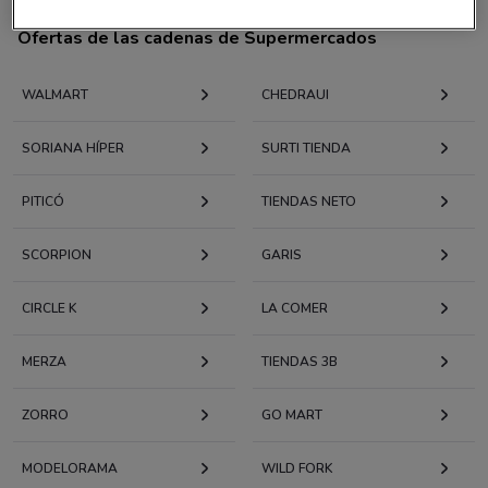
Ofertas de las cadenas de Supermercados
WALMART
CHEDRAUI
SORIANA HÍPER
SURTI TIENDA
PITICÓ
TIENDAS NETO
SCORPION
GARIS
CIRCLE K
LA COMER
MERZA
TIENDAS 3B
ZORRO
GO MART
MODELORAMA
WILD FORK