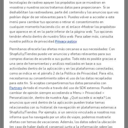
tecnologías de rastreo apoyen los propósitos que se muestran en
Todas las ofertas de esta tienda
«nosotros y nuestros socios tratamos datos para proporcionar». Si se
deshabilitan los rastreadores, parte del contenido y los anuncios que ves
podrían dejar de ser relevantes para ti. Puedes volver a acceder a este
menú para cambiar tus opciones o retirar el consentimiento en
cualquier momento haciendo clic en el enlace «Mostrar los propósitos»
que aparece en el en la parte inferior de la página web. Tus opciones
tendrán efecto dentro de nuestro Sitio web. Para saber más, consulta
nuestra política de privacidad.
Privacy policy
Permítanos ofrecerle las ofertas más cercanas a sus necesidades: Con
Shopfully/Tiendeo puede ver anuncios y ofertas relevantes para sus
compras diarias de acuerdo a sus gustos. Todo esto es posible gracias a
una serie de herramientas y análisis realizados en base a sus
actividades dentro de la aplicación y en las plataformas conectadas,
como se indica en el párrafo 2 de la Política de Privacidad. Para ello,
necesitamos su consentimiento sobre el uso de los datos recopilados
para este fin. Si aceptas compartiremos tus datos personales con
En este momento no hay ofertas vigentes
Partners
de todo el mundo a través del uso de SDK externos. Puedes
cambiar de opinión siempre accediendo a Menu > Privacidad >
Personalización, dentro de nuestra App. ¿Qué sucede si acepta? Los
anuncios que verá dentro de la aplicación pueden tratar temas
relacionados con su historial de navegación en plataformas externas a
Shopfully/Tiendeo. Por ejemplo, si un servicio vinculado a nosotros nos
informa que ha navegado por un sitio de viajes, podemos mostrarle
Sucursales Tiendas 3B alrededor
ofertas con temas de vacaciones. Además, los datos sobre la ubicación
(en caso de haber dado el consenso) junto a la información sobre las