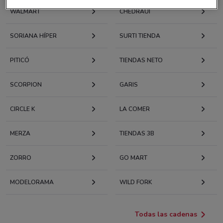
WALMART
CHEDRAUI
SORIANA HÍPER
SURTI TIENDA
PITICÓ
TIENDAS NETO
SCORPION
GARIS
CIRCLE K
LA COMER
MERZA
TIENDAS 3B
ZORRO
GO MART
MODELORAMA
WILD FORK
Todas las cadenas