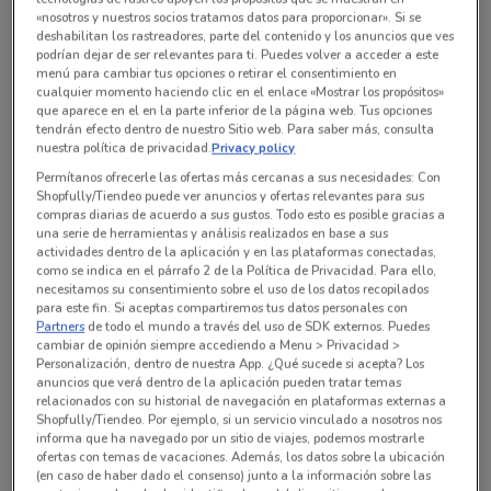
«nosotros y nuestros socios tratamos datos para proporcionar». Si se
deshabilitan los rastreadores, parte del contenido y los anuncios que ves
podrían dejar de ser relevantes para ti. Puedes volver a acceder a este
menú para cambiar tus opciones o retirar el consentimiento en
cualquier momento haciendo clic en el enlace «Mostrar los propósitos»
que aparece en el en la parte inferior de la página web. Tus opciones
tendrán efecto dentro de nuestro Sitio web. Para saber más, consulta
nuestra política de privacidad.
Privacy policy
Permítanos ofrecerle las ofertas más cercanas a sus necesidades: Con
Shopfully/Tiendeo puede ver anuncios y ofertas relevantes para sus
compras diarias de acuerdo a sus gustos. Todo esto es posible gracias a
una serie de herramientas y análisis realizados en base a sus
actividades dentro de la aplicación y en las plataformas conectadas,
En este momento no hay ofertas vigentes
como se indica en el párrafo 2 de la Política de Privacidad. Para ello,
necesitamos su consentimiento sobre el uso de los datos recopilados
para este fin. Si aceptas compartiremos tus datos personales con
Partners
de todo el mundo a través del uso de SDK externos. Puedes
cambiar de opinión siempre accediendo a Menu > Privacidad >
Personalización, dentro de nuestra App. ¿Qué sucede si acepta? Los
anuncios que verá dentro de la aplicación pueden tratar temas
Sucursales Tiendas 3B alrededor
relacionados con su historial de navegación en plataformas externas a
Shopfully/Tiendeo. Por ejemplo, si un servicio vinculado a nosotros nos
informa que ha navegado por un sitio de viajes, podemos mostrarle
ofertas con temas de vacaciones. Además, los datos sobre la ubicación
Av. Coyoacán 425 Benito Juárez
(en caso de haber dado el consenso) junto a la información sobre las
481 m
ABIERTO