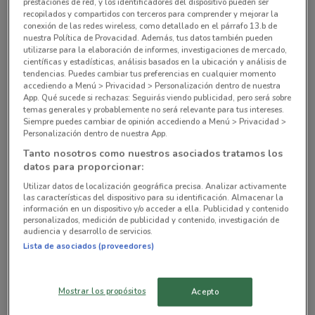
prestaciones de red, y los identificadores del dispositivo pueden ser
recopilados y compartidos con terceros para comprender y mejorar la
conexión de las redes wireless, como detallado en el párrafo 13.b de
Avenida Coyoacán No 896 Benito Juarez
nuestra Política de Provacidad. Además, tus datos también pueden
732 m
ABIERTO
utilizarse para la elaboración de informes, investigaciones de mercado,
científicas y estadísticas, análisis basados en la ubicación y análisis de
tendencias. Puedes cambiar tus preferencias en cualquier momento
Porfirio Diaz s/n Ciudad De México
accediendo a Menú > Privacidad > Personalización dentro de nuestra
App. Qué sucede si rechazas: Seguirás viendo publicidad, pero será sobre
982 m
temas generales y probablemente no será relevante para tus intereses.
Siempre puedes cambiar de opinión accediendo a Menú > Privacidad >
Porfirio Diaz s/n Cdmx
Personalización dentro de nuestra App.
982 m
Tanto nosotros como nuestros asociados tratamos los
datos para proporcionar:
Gabriel Mancera No 154 Cdmx
Utilizar datos de localización geográfica precisa. Analizar activamente
las características del dispositivo para su identificación. Almacenar la
1.2 km
ABIERTO
información en un dispositivo y/o acceder a ella. Publicidad y contenido
personalizados, medición de publicidad y contenido, investigación de
audiencia y desarrollo de servicios.
Todas las tiendas Tiendas 3B
Lista de asociados (proveedores)
Mostrar los propósitos
Acepto
Ofertas de las cadenas de Supermercados