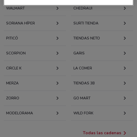
WALMART
CHEDRAUI
SORIANA HÍPER
SURTI TIENDA
PITICÓ
TIENDAS NETO
SCORPION
GARIS
CIRCLE K
LA COMER
MERZA
TIENDAS 3B
ZORRO
GO MART
MODELORAMA
WILD FORK
Todas las cadenas