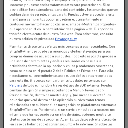
«nosotros y nuestros socios tratamos datos para proporcionar». Si se
Todas las ofertas de esta tienda
deshabilitan los rastreadores, parte del contenido y los anuncios que ves
podrían dejar de ser relevantes para ti. Puedes volver a acceder a este
menú para cambiar tus opciones o retirar el consentimiento en
cualquier momento haciendo clic en el enlace «Mostrar los propósitos»
que aparece en el en la parte inferior de la página web. Tus opciones
tendrán efecto dentro de nuestro Sitio web. Para saber más, consulta
nuestra política de privacidad.
Privacy policy
Permítanos ofrecerle las ofertas más cercanas a sus necesidades: Con
Shopfully/Tiendeo puede ver anuncios y ofertas relevantes para sus
compras diarias de acuerdo a sus gustos. Todo esto es posible gracias a
una serie de herramientas y análisis realizados en base a sus
actividades dentro de la aplicación y en las plataformas conectadas,
como se indica en el párrafo 2 de la Política de Privacidad. Para ello,
Walmart Express
necesitamos su consentimiento sobre el uso de los datos recopilados
para este fin. Si aceptas compartiremos tus datos personales con
Caduca el 31/12
240 m
Partners
de todo el mundo a través del uso de SDK externos. Puedes
cambiar de opinión siempre accediendo a Menu > Privacidad >
Personalización, dentro de nuestra App. ¿Qué sucede si acepta? Los
anuncios que verá dentro de la aplicación pueden tratar temas
Sucursales Walmart Express alrededor
relacionados con su historial de navegación en plataformas externas a
Shopfully/Tiendeo. Por ejemplo, si un servicio vinculado a nosotros nos
informa que ha navegado por un sitio de viajes, podemos mostrarle
ofertas con temas de vacaciones. Además, los datos sobre la ubicación
DIRECCION, DEL VALLE Ciudad De México
(en caso de haber dado el consenso) junto a la información sobre las