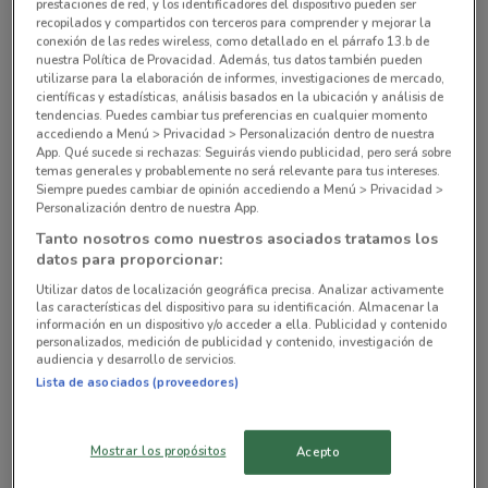
240 m
prestaciones de red, y los identificadores del dispositivo pueden ser
recopilados y compartidos con terceros para comprender y mejorar la
conexión de las redes wireless, como detallado en el párrafo 13.b de
Georgia 53 Miguel Hidalgo
nuestra Política de Provacidad. Además, tus datos también pueden
utilizarse para la elaboración de informes, investigaciones de mercado,
593 m
científicas y estadísticas, análisis basados en la ubicación y análisis de
tendencias. Puedes cambiar tus preferencias en cualquier momento
Av. Dakota 95 Altadena Miguel Hidalgo
accediendo a Menú > Privacidad > Personalización dentro de nuestra
App. Qué sucede si rechazas: Seguirás viendo publicidad, pero será sobre
817 m
temas generales y probablemente no será relevante para tus intereses.
Siempre puedes cambiar de opinión accediendo a Menú > Privacidad >
Personalización dentro de nuestra App.
Blvd. Xola, 407 Miguel Hidalgo
Tanto nosotros como nuestros asociados tratamos los
862 m
datos para proporcionar:
Utilizar datos de localización geográfica precisa. Analizar activamente
Maximino Ávila Camacho, 32 Miguel Hidalgo
las características del dispositivo para su identificación. Almacenar la
1 km
información en un dispositivo y/o acceder a ella. Publicidad y contenido
personalizados, medición de publicidad y contenido, investigación de
audiencia y desarrollo de servicios.
Todas las tiendas Walmart Express
Lista de asociados (proveedores)
Mostrar los propósitos
Acepto
Ofertas de las cadenas de Supermercados